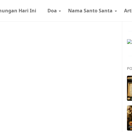
nungan Hari Ini
Doa
Nama Santo Santa
Art
PO