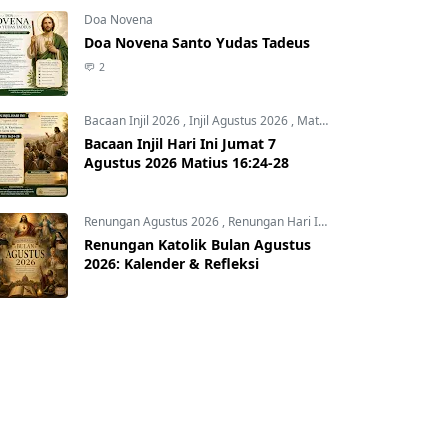
Doa Novena
Doa Novena Santo Yudas Tadeus
2
Bacaan Injil 2026
,
Injil Agustus 2026
,
Matius 16:24-28
Bacaan Injil Hari Ini Jumat 7
Agustus 2026 Matius 16:24-28
Renungan Agustus 2026
,
Renungan Hari Ini
,
Renungan harian
,
R
Renungan Katolik Bulan Agustus
2026: Kalender & Refleksi